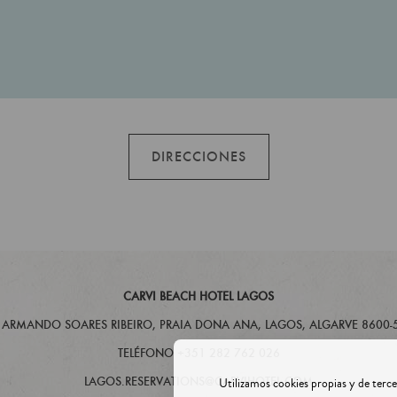
DIRECCIONES
CARVI BEACH HOTEL LAGOS
 ARMANDO SOARES RIBEIRO, PRAIA DONA ANA, LAGOS,
ALGARVE
8600-
TELÉFONO +351 282 762 026
LAGOS.RESERVATIONS@CARVIHOTEL.COM
Utilizamos cookies propias y de terce